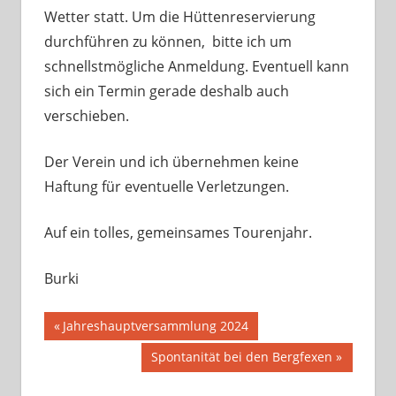
Wetter statt. Um die Hüttenreservierung
durchführen zu können, bitte ich um
schnellstmögliche Anmeldung. Eventuell kann
sich ein Termin gerade deshalb auch
verschieben.
Der Verein und ich übernehmen keine
Haftung für eventuelle Verletzungen.
Auf ein tolles, gemeinsames Tourenjahr.
Burki
Beitragsnavigation
Vorheriger
Jahreshauptversammlung 2024
Beitrag:
Nächster
Spontanität bei den Bergfexen
Beitrag: