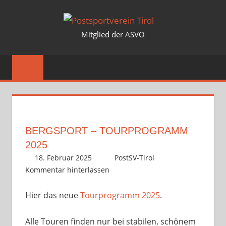
Zum
POSTSP
Inhalt
Mitglied der ASVÖ
springen
TIROL
BERGSPORT – TOURPROGRAMM
2025
18. Februar 2025
PostSV-Tirol
Bergsport
Kommentar hinterlassen
Hier das neue
Tourprogramm 2025
.
Alle Touren finden nur bei stabilen, schönem