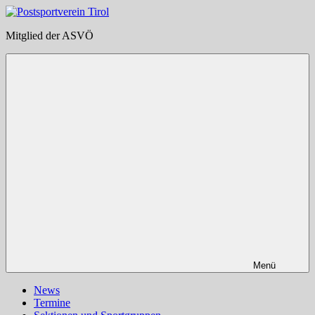
Zum
Inhalt
Postsportverein
Mitglied der ASVÖ
springen
Tirol
Menü
News
Termine