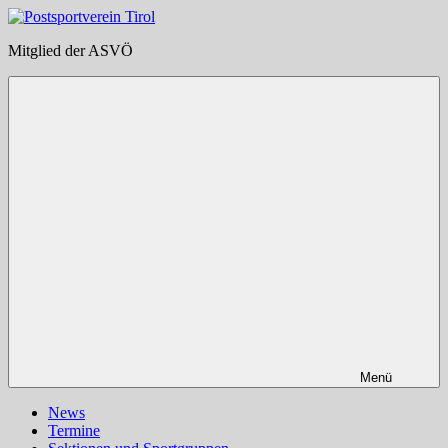
Zum
Inhalt
Postsportverein
Mitglied der ASVÖ
springen
Tirol
Menü
News
Termine