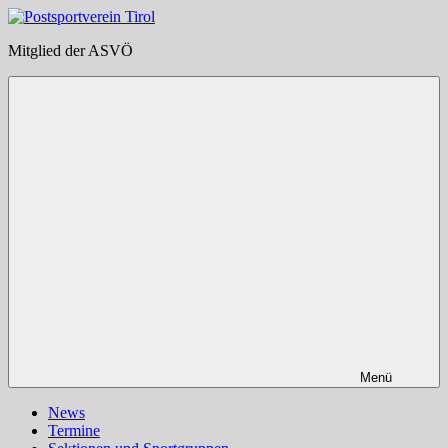
Zum
Inhalt
Postsportverein
Mitglied der ASVÖ
springen
Tirol
Menü
News
Termine