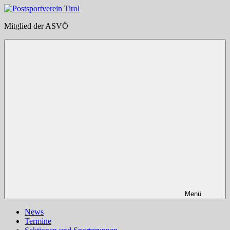
Zum
Inhalt
Postsportverein
Mitglied der ASVÖ
springen
Tirol
Menü
News
Termine