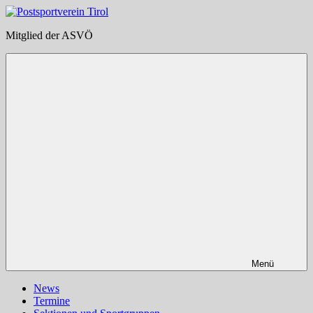
Zum
Inhalt
Postsportverein
Mitglied der ASVÖ
springen
Tirol
Menü
News
Termine