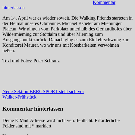
Kommentar
hinterlassen
Am 14. April war es wieder soweit. Die Walking Friends starteten in
der Heimat unseres Obmannes Michael Bstieler am Mieminger
Plateau. Wir gingen vom Parkplatz unterhalb des Gerhardhofes über
Wildermieming zur Stöttlalm und über Mieming zum
Ausgangspunkt zurück. Danach ging es zum Einkehrschwung zur
Konditorei Maurer, wo wir uns mit Kostbarkeiten verwöhnen
ließen.
Text und Fotos: Peter Schranz
Beitragsnavigation
Vorheriger
Neue Sektion BERGSPORT stellt sich vor
Beitrag:
Nächster
Walker-Frühstück
Beitrag:
Kommentar hinterlassen
Deine E-Mail-Adresse wird nicht veröffentlicht.
Erforderliche
Felder sind mit
*
markiert