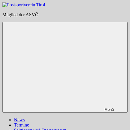
Zum
Inhalt
Postsportverein
Mitglied der ASVÖ
springen
Tirol
Menü
News
Termine