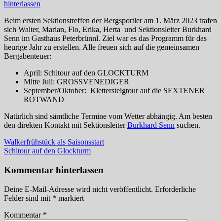
hinterlassen
Beim ersten Sektionstreffen der Bergsportler am 1. März 2023 trafen
sich Walter, Marian, Flo, Erika, Herta und Sektionsleiter Burkhard
Senn im Gasthaus Peterbrünnl. Ziel war es das Programm für das
heurige Jahr zu erstellen. Alle freuen sich auf die gemeinsamen
Bergabenteuer:
April: Schitour auf den GLOCKTURM
Mitte Juli: GROSSVENEDIGER
September/Oktober: Klettersteigtour auf die SEXTENER
ROTWAND
Natürlich sind sämtliche Termine vom Wetter abhängig. Am besten
den direkten Kontakt mit Sektionsleiter
Burkhard Senn
suchen.
Beitragsnavigation
Vorheriger
Walkerfrühstück als Saisonsstart
Beitrag:
Nächster
Schitour auf den Glockturm
Beitrag:
Kommentar hinterlassen
Deine E-Mail-Adresse wird nicht veröffentlicht.
Erforderliche
Felder sind mit
*
markiert
Kommentar
*