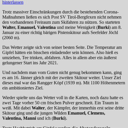
hinterlassen
Trotz massiver Einschränkungen durch die bestehenden Corona-
Maßnahmen ließen es sich Post SV Tirol-Bergfexen nicht nehmen
den vorhandenen Freiraum zum Skifahren zu nützen. So starteten
Walter, Emanuel, Valentina
und meine Wenigkeit (
Burki
) am 8.
Januar zu einer richtig bärigen Pistenskitour aufs Seefelder Jöchl
(2060 m).
Das Wetter zeigte sich von seiner besten Seite. Die Temperatur am
Gipfel hätten ein bisschen einladender sein können. Also hieß es
umziehen, Tee trinken, abfahren. Alles in allem aber ein äußerst
gelungener Start ins Jahr 2021.
Und nachdem man vom Guten nicht genug bekommen kann, ging
es am 16. Jänner gleich mit der zweiten Skitour weiter. Unser Ziel
dieses mal war das Rangger Köpf (1939 m). Mit 1100 Höhenmetern
ein ambitioniertes Ziel.
Wieder spielte uns das Wetter voll in die Karten, noch dazu hatte es
zwei Tage vorher 50 cm frischen Pulver geschneit. Ein Traum in
weiß. Mit dabei
Walter
, der Kämpfer, der immerhin erst seine dritte
Skitour ging und die jungen Wilden
Emanuel, Clemens,
Valentina, Manni
und ich (
Burki
).