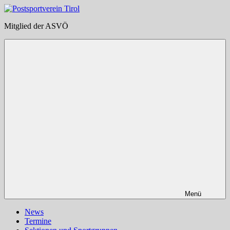
Zum
Inhalt
Postsportverein
Mitglied der ASVÖ
springen
Tirol
Menü
News
Termine