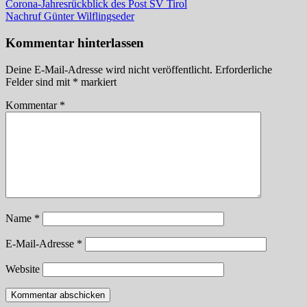
Beitragsnavigation
Vorheriger
Corona-Jahresrückblick des Post SV Tirol
Beitrag:
Nächster
Nachruf Günter Wilflingseder
Beitrag:
Kommentar hinterlassen
Deine E-Mail-Adresse wird nicht veröffentlicht.
Erforderliche
Felder sind mit
*
markiert
Kommentar
*
Name
*
E-Mail-Adresse
*
Website