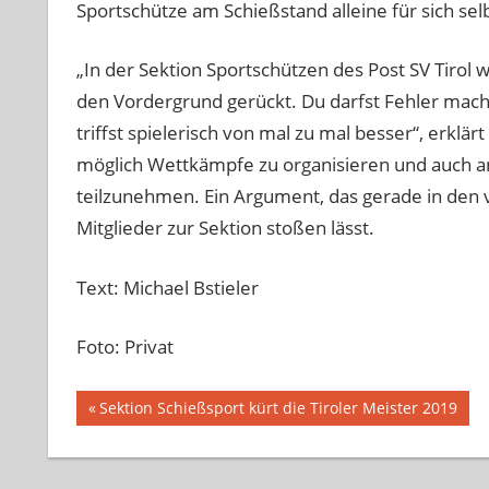
Sportschütze am Schießstand alleine für sich sel
„In der Sektion Sportschützen des Post SV Tirol 
den Vordergrund gerückt. Du darfst Fehler mach
triffst spielerisch von mal zu mal besser“, erklärt
möglich Wettkämpfe zu organisieren und auch a
teilzunehmen. Ein Argument, das gerade in den
Mitglieder zur Sektion stoßen lässt.
Text: Michael Bstieler
Foto: Privat
Beitragsnavigation
Vorheriger
Sektion Schießsport kürt die Tiroler Meister 2019
Beitrag: