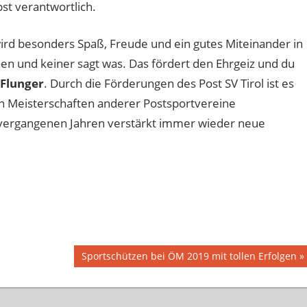
bst verantwortlich.
wird besonders Spaß, Freude und ein gutes Miteinander in
en und keiner sagt was. Das fördert den Ehrgeiz und du
Flunger
. Durch die Förderungen des Post SV Tirol ist es
n Meisterschaften anderer Postsportvereine
 vergangenen Jahren verstärkt immer wieder neue
Nächster
Sportschützen bei ÖM 2019 mit tollen Erfolgen
Beitrag: