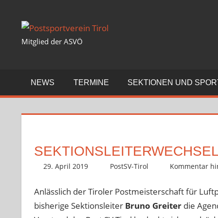
Zum
Inhalt
springen
Mitglied der ASVÖ
NEWS
TERMINE
SEKTIONEN UND SPO
SEKTIONSLEITERWECHSEL
29. April 2019
PostSV-Tirol
Sportschützen
Kommentar hin
Anlässlich der Tiroler Postmeisterschaft für Luft
bisherige Sektionsleiter
Bruno Greiter
die Agend