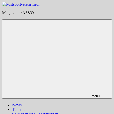
Zum
Inhalt
Postsportverein
Mitglied der ASVÖ
springen
Tirol
Menü
News
Termine