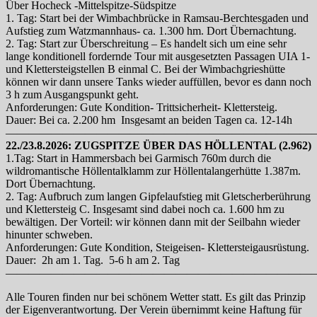
Über Hocheck -Mittelspitze-Südspitze
1. Tag: Start bei der Wimbachbrücke in Ramsau-Berchtesgaden und
Aufstieg zum Watzmannhaus- ca. 1.300 hm. Dort Übernachtung.
2. Tag: Start zur Überschreitung – Es handelt sich um eine sehr
lange konditionell fordernde Tour mit ausgesetzten Passagen UIA 1-
und Klettersteigstellen B einmal C. Bei der Wimbachgrieshütte
können wir dann unsere Tanks wieder auffüllen, bevor es dann noch
3 h zum Ausgangspunkt geht.
Anforderungen: Gute Kondition- Trittsicherheit- Klettersteig.
Dauer: Bei ca. 2.200 hm Insgesamt an beiden Tagen ca. 12-14h
———————————————————————————
22./23.8.2026: ZUGSPITZE ÜBER DAS HÖLLENTAL (2.962)
1.Tag: Start in Hammersbach bei Garmisch 760m durch die
wildromantische Höllentalklamm zur Höllentalangerhütte 1.387m.
Dort Übernachtung.
2. Tag: Aufbruch zum langen Gipfelaufstieg mit Gletscherberührung
und Klettersteig C. Insgesamt sind dabei noch ca. 1.600 hm zu
bewältigen. Der Vorteil: wir können dann mit der Seilbahn wieder
hinunter schweben.
Anforderungen: Gute Kondition, Steigeisen- Klettersteigausrüstung.
Dauer: 2h am 1. Tag. 5-6 h am 2. Tag
———————————————————————————
Alle Touren finden nur bei schönem Wetter statt. Es gilt das Prinzip
der Eigenverantwortung. Der Verein übernimmt keine Haftung für