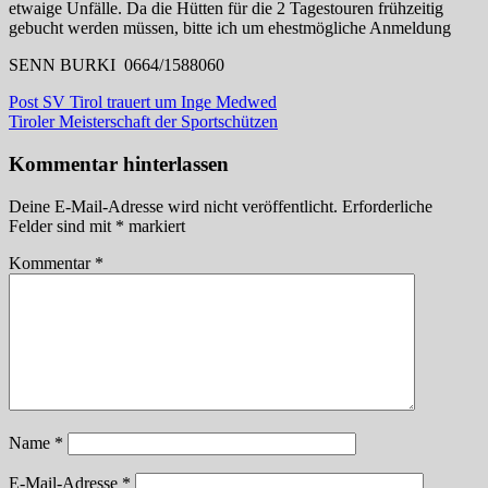
etwaige Unfälle. Da die Hütten für die 2 Tagestouren frühzeitig
gebucht werden müssen, bitte ich um ehestmögliche Anmeldung
SENN BURKI 0664/1588060
Beitragsnavigation
Vorheriger
Post SV Tirol trauert um Inge Medwed
Beitrag:
Nächster
Tiroler Meisterschaft der Sportschützen
Beitrag:
Kommentar hinterlassen
Deine E-Mail-Adresse wird nicht veröffentlicht.
Erforderliche
Felder sind mit
*
markiert
Kommentar
*
Name
*
E-Mail-Adresse
*