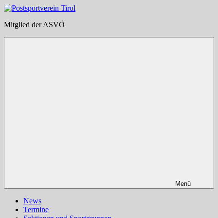
Zum
Inhalt
Postsportverein
Mitglied der ASVÖ
springen
Tirol
Menü
News
Termine