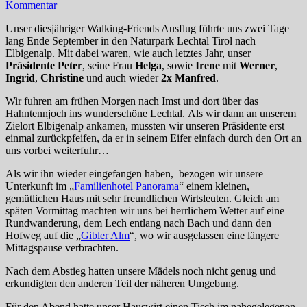
Kommentar
Unser diesjähriger Walking-Friends Ausflug führte uns zwei Tage
lang Ende September in den Naturpark Lechtal Tirol nach
Elbigenalp. Mit dabei waren, wie auch letztes Jahr, unser
Präsidente Peter
, seine Frau
Helga
, sowie
Irene
mit
Werner
,
Ingrid
,
Christine
und auch wieder
2x Manfred
.
Wir fuhren am frühen Morgen nach Imst und dort über das
Hahntennjoch ins wunderschöne Lechtal. Als wir dann an unserem
Zielort Elbigenalp ankamen, mussten wir unseren Präsidente erst
einmal zurückpfeifen, da er in seinem Eifer einfach durch den Ort an
uns vorbei weiterfuhr…
Als wir ihn wieder eingefangen haben, bezogen wir unsere
Unterkunft im „
Familienhotel Panorama
“ einem kleinen,
gemütlichen Haus mit sehr freundlichen Wirtsleuten. Gleich am
späten Vormittag machten wir uns bei herrlichem Wetter auf eine
Rundwanderung, dem Lech entlang nach Bach und dann den
Hofweg auf die „
Gibler Alm
“, wo wir ausgelassen eine längere
Mittagspause verbrachten.
Nach dem Abstieg hatten unsere Mädels noch nicht genug und
erkundigten den anderen Teil der näheren Umgebung.
Für den Abend hatte unser Hauswirt einen Tisch im nahegelegenen