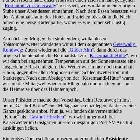
„
Restaurant zur Geierwally
“ reserviert, wo wir dann in einer urigen
Stube unser Abendessen einnahmen. Nach dem Essen besetzten wir
den Aufenthaltsraum des Hotels und spielten bis spät in die Nacht
hinein eine heiße Kartenpartie, wobei es wie immer sehr lustig
zuging.
Am nächsten Morgen, bei strahlendem, wolkenlosen
Spätsommerwetter wanderten wir auf dem sogenannten
Geierwally-
Rundweg
: Zuerst wieder auf die „
Gibler Alm
“, dann durch das
urige, schluchtenähnliche Bernhardstal zur „
Kasermandl-Hütte
“, wo
wir dann bei angenehmen Temperaturen auf der Sonnenterasse eine
ausgedehnte Rast einlegten. Das Wetter war immer noch traumhaft
schön, gegenüber allen Prognosen einer Schlechtwetterfront mit
Starkregen. Nach dem Abstieg von der „Kasermandl-Hütte“ waren
wir um die Mittagszeit wieder in Elbigenalp und machten uns auf
die Heimreise über das Hahntennjoch.
Unser Präsidente machte den Vorschlag, beim Retourweg in Imst
beim „Gasthof Krone“ eine Mittagspause einzulegen, da dieser eine
Ganztagesküche anbot. Nun ja, wir fanden die vermeintliche
„Krone“ als „
Gasthof Hirschen
“, wo wir immer noch bei
Kaiserwetter im Gastgarten unseren diesjährigen Post SV Ausflug
ausklingen ließen.
Ein großes Dankeschön an unserem unermüdlichen
Präsidente