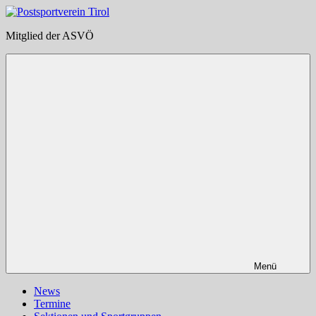
Zum
Inhalt
Postsportverein
Mitglied der ASVÖ
springen
Tirol
Menü
News
Termine