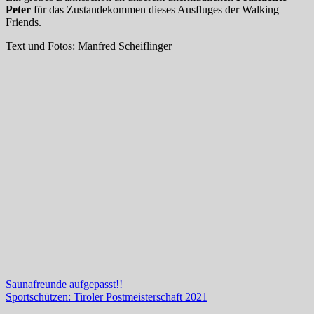
Peter
für das Zustandekommen dieses Ausfluges der Walking
Friends.
Text und Fotos: Manfred Scheiflinger
Beitragsnavigation
Vorheriger
Saunafreunde aufgepasst!!
Beitrag:
Nächster
Sportschützen: Tiroler Postmeisterschaft 2021
Beitrag: