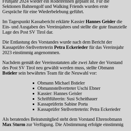
Frühjahr 2024 wieder ein Rodelrennen geplant ist. Für die
Sektionen Bahnengolf und Walking Friends wurden erste
Gespräche für eine Wiederbelebung geführt.
Im Tagespunkt Kassabericht erklärte Kassier
Hannes Geisler
die
Ein- und Ausgaben des Vereinsjahres und stellte die gute finanzielle
Lage des Post SV Tirol dar.
Die Entlastung des Vorstandes wurde nach dem Bericht der
Kassaprüfer-Stellvertreterin
Petra Eckerieder
für das Vereinsjahr
2023 einstimmig angenommen.
Nachdem gemäß der Vereinsstatuten alle zwei Jahre der Vorstand
des Post SV Tirol neu gewählt werden muss, stellte Obmann
Bstieler
sein bewährtes Team für die Neuwahl vor:
Obmann Michael Bstieler
Obmannstellvertreter Uschi Ebner
Kassier: Hannes Geisler
Schriftführerin: Susi Scheithauer
Kassaprüferin Sabine Porta
Kassaprüfer Stellvertreterin: Petra Eckerieder
Als beratendes Beiratsmitglied steht dem Vorstand Ehrenobmann
Max Sturm
zur Verfügung. Die Abstimmung erfolgte einstimmig