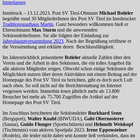
hinterlassen
Innsbruck – 13.12.2023. Post SV Tirol-Obmann
Michael Bstieler
begrüßte rund 30 MitgliederInnen des Post SV Tirol im Innsbrucker
Traditionsgasthaus Martin
. Ganz besonders willkommen hieß er
Ehrenobmann
Max Sturm
und die anwesenden
SektionsleiterInnen. Sie alle folgten der Einladung zur
Jahreshauptversammlung 2023
. Nach der Begrüßung eröffnete er
die Versammlung und erklärte deren Beschlussfähigkeit.
Im Jahresrückblick präsentierte
Bstieler
aktuelle Zahlen über den
Verein und die Arbeit in den Sektionen, die ein tolles Angebot für
alle aktiven Mitglieder zeigen. Obwohl schon einige Sektionen die
Möglichkeit nutzen über deren Aktivitäten mit einem Beitrag auf der
Homepage des Post SV Tirol zu berichten, gibt es doch noch Luft
nach oben. So soll nicht auf die Berichterstattung im Internet
vergessen werden. Immerhin lesen jährlich mehr als 13.800
Besucher bei mehr als 75.700 Zugriffen die Artikel auf der
Homepage des Post SV Tirol.
Im Anschluss berichteten die Sektionsleiter
Burkhard Senn
(Bergsport),
Walter Knabl
(BIWUDA),
Gabi Obernosterer
(Sauna),
Guido Flunger
(Sportschützen) und
Helmuth Weiskopf
(Tischtennis) vom aktiven Sportjahr 2023.
Irene Eppensteiner
(Rodeln), die leider nicht dabei sein konnte ließ verkünden, dass im