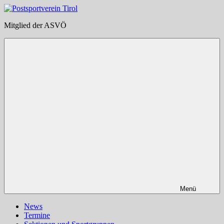
Zum
Inhalt
Postsportverein
Mitglied der ASVÖ
springen
Tirol
Menü
News
Termine