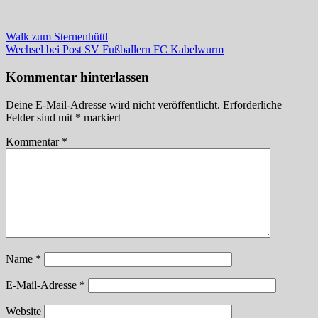
Beitragsnavigation
Vorheriger
Walk zum Sternenhüttl
Beitrag:
Nächster
Wechsel bei Post SV Fußballern FC Kabelwurm
Beitrag:
Kommentar hinterlassen
Deine E-Mail-Adresse wird nicht veröffentlicht.
Erforderliche
Felder sind mit
*
markiert
Kommentar
*
Name
*
E-Mail-Adresse
*
Website